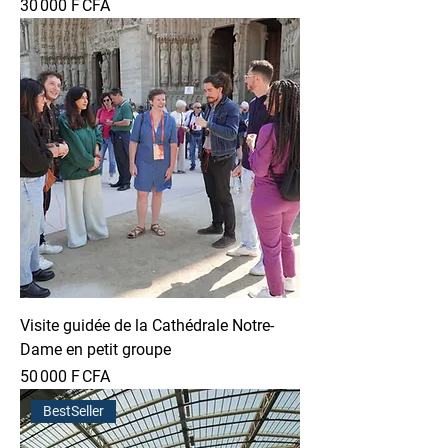
Prix
30 000 F CFA
Visite guidée de la Cathédrale Notre-
Dame en petit groupe
Prix
50 000 F CFA
BestSeller