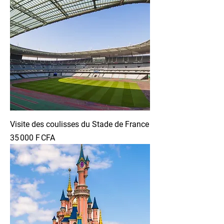
Visite des coulisses du Stade de France
Prix
35 000 F CFA