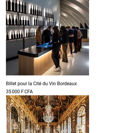
Billet pour la Cité du Vin Bordeaux
Prix
35 000 F CFA