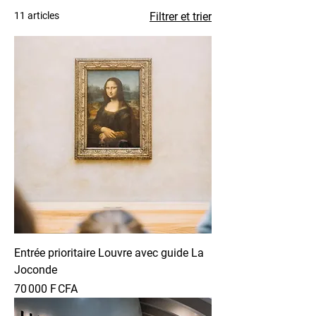
11 articles
Filtrer et trier
Entrée prioritaire Louvre avec guide La
Joconde
Prix
70 000 F CFA