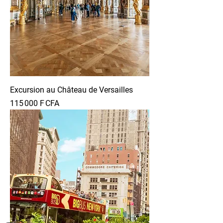
Excursion au Château de Versailles
Prix
115 000 F CFA