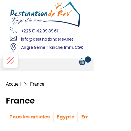
+225 01 42 99 89 61
info@destinationderev.net
Angré 9ème Tranche, Imm. CGK
Accueil
France
France
Tous les articles
Egypte
Emirats