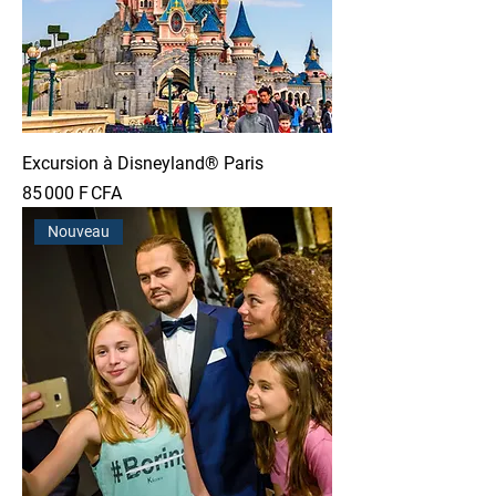
Excursion à Disneyland® Paris
Prix
85 000 F CFA
Nouveau