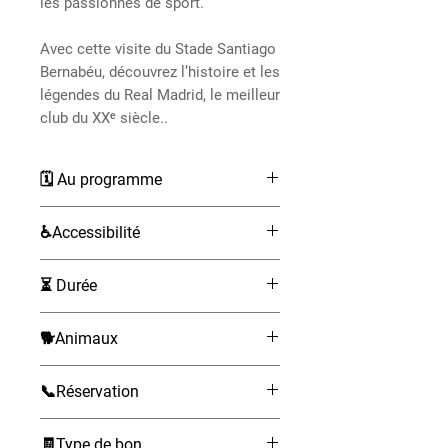
les passionnés de sport.
Avec cette visite du Stade Santiago
Bernabéu, découvrez l’histoire et les
légendes du Real Madrid, le meilleur
club du XXᵉ siècle..
🗓 Au programme
Inclus : billet d’entrée pour la
♿Accessibilité
visite
Visite du musée du club
Non accessible aux fauteuils
⏳ Durée
Découverte de la maquette du
roulants.
nouveau stade après
45 minutes
rénovation
🐕Animaux
Photo souvenir avec la coupe
Non admis.
de la Ligue des champions
📞Réservation
Vue panoramique du stade
Possible jusqu’à l’heure de début
depuis les tribunes
🧾Type de bon