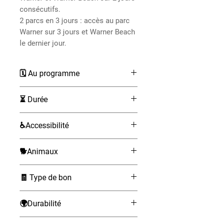
consécutifs.
2 parcs en 3 jours : accès au parc
Warner sur 3 jours et Warner Beach
le dernier jour.
🗓 Au programme
⏳ Durée
Départ de Madrid en bus
depuis la rue San Nicolás.
1 à 3 jours
♿Accessibilité
Arrivée au Parc Warner en
moins de 30 minutes.
Accessible aux fauteuils roulants,
Journée libre pour profiter des
🐕Animaux
accompagnateur requis, service
attractions et des spectacles
de prêt de fauteuils roulants
Non admis
du parc.
🧾 Type de bon
payant
Rencontre avec les
électronique (à présenter sur
personnages Warner (Bugs
🌍Durabilité
téléphone)
Bunny, Titi, Taz…) pour des