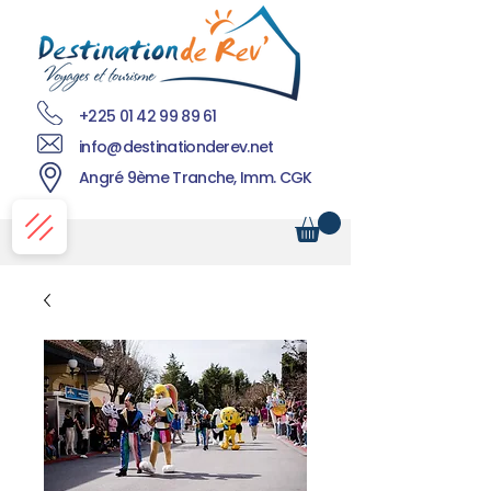
+225 01 42 99 89 61
info@destinationderev.net
Angré 9ème Tranche, Imm. CGK