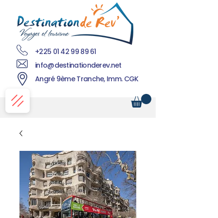
+225 01 42 99 89 61
info@destinationderev.net
Angré 9ème Tranche, Imm. CGK