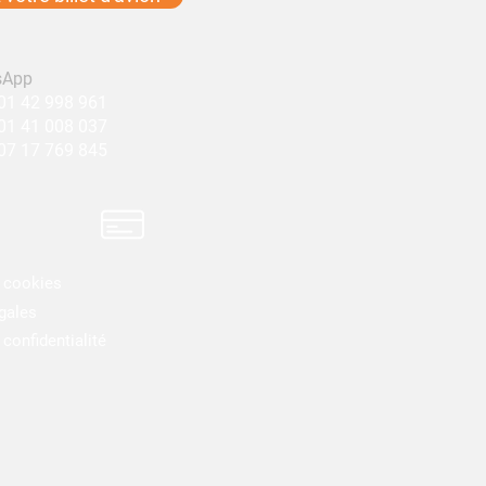
sApp
01 42 998 961
01 41 008 037
7 17 769 845​​
e cookies
gales
 confidentialité