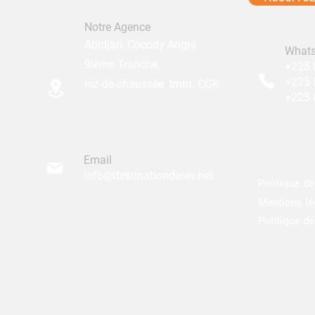
Notre Agence
Abidjan, Cocody Angré
What
9ième Tranche,
+225 
+225 
rez-de-chaussée Imm. CGK
+225 0
Email
info@destinationderev.net
Politique d
Mentions lé
Politique de