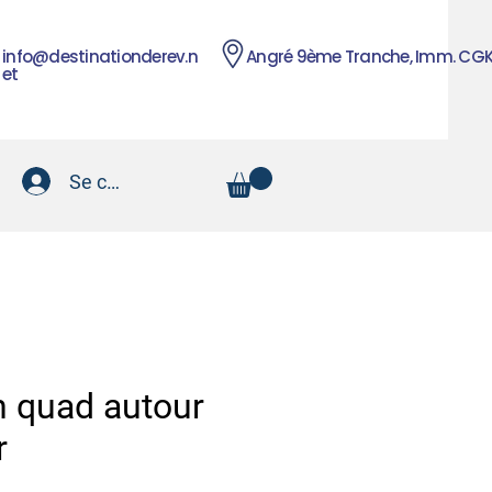
info@destinationderev.n
Angré 9ème Tranche, Imm. CG
et
Se connecter
n quad autour
r