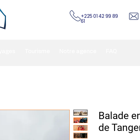
+225 01 42 99 89
61
yages
Tourisme
Notre agence
FAQ
Balade e
de Tange