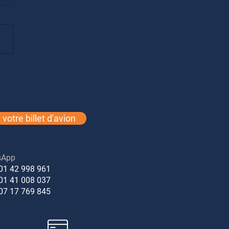
vités Touristiques
votre billet d'avion
sApp
01 42 998 961
01 41 008 037
7 17 769 845​​