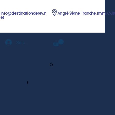
info@destinationderev.n
Angré 9ème Tranche, Imm. CG
et
Se connecter