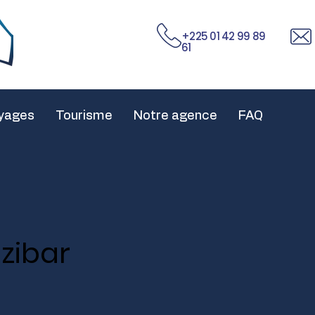
+225 01 42 99 89
61
yages
Tourisme
Notre agence
FAQ
zibar