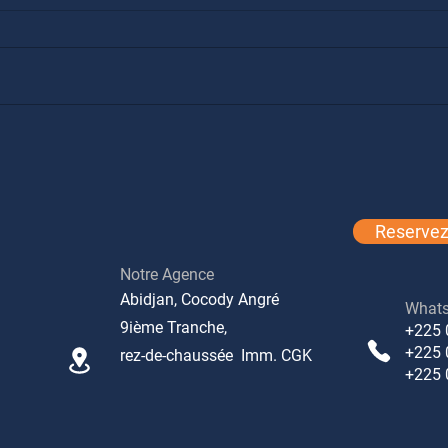
Transfert
Acti
Reservez 
Notre Agence
Abidjan, Cocody Angré
What
9ième Tranche,
+225 
+225 
rez-de-chaussée Imm. CGK
+225 0