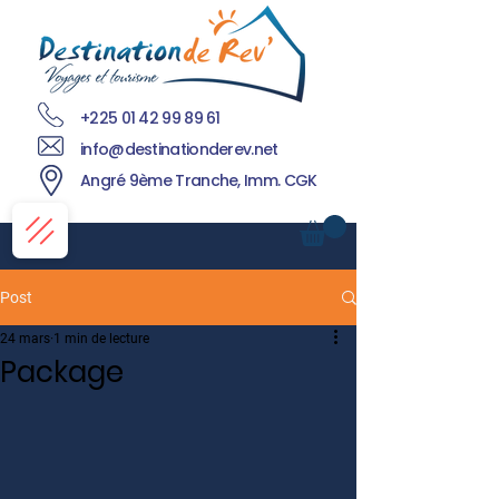
+225 01 42 99 89 61
info@destinationderev.net
Angré 9ème Tranche, Imm. CGK
Post
24 mars
1 min de lecture
Package