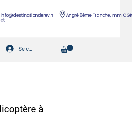
info@destinationderev.n
Angré 9ème Tranche, Imm. CG
et
Se connecter
licoptère à