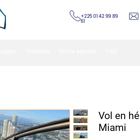
+225 01 42 99 89
61
yages
Tourisme
Notre agence
FAQ
Vol en hé
Miami