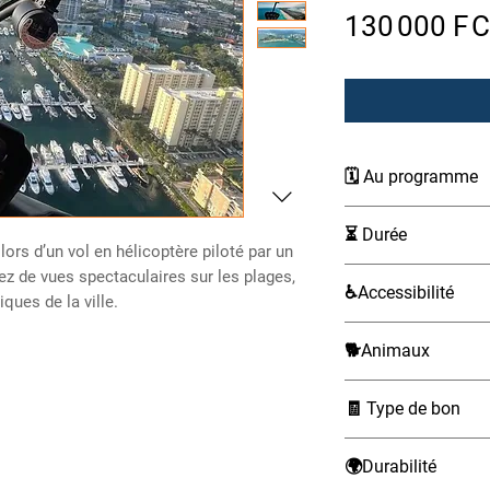
130 000 F 
🗓 Au programme
Départ du port 
⏳ Durée
Traversée en fer
ors d’un vol en hélicoptère piloté par un
heures (toilettes
12 heures
ez de vues spectaculaires sur les plages,
♿Accessibilité
Arrivée aux Bah
ques de la ville.
heures selon le
Fauteuils roulants 
Retour en ferry 
🐕Animaux
accessibles, acco
après le départ
Non admis
Îles visitées selon l
🧾 Type de bon
Bimini :
électronique (à pré
Option avec pri
🌍Durabilité
(hôtels Collins