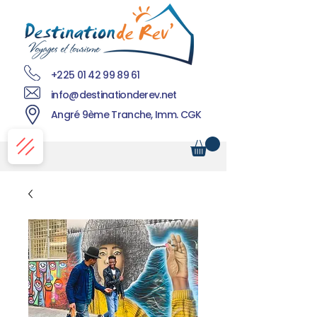
+225 01 42 99 89 61
info@destinationderev.net
Angré 9ème Tranche, Imm. CGK