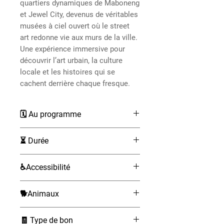
quartiers dynamiques de Maboneng
et Jewel City, devenus de véritables
musées à ciel ouvert où le street
art redonne vie aux murs de la ville.
Une expérience immersive pour
découvrir l’art urbain, la culture
locale et les histoires qui se
cachent derrière chaque fresque.
🗓 Au programme
Rendez-vous au centre culturel
⏳ Durée
Arts On Main, point de départ
de la visite.
2 heures
♿Accessibilité
Découverte du quartier créatif
de Maboneng et de ses
Non accessible aux fauteuils
fresques murales
🐕Animaux
roulants.
emblématiques.
Non admis
Exploration de Jewel City,
🧾 Type de bon