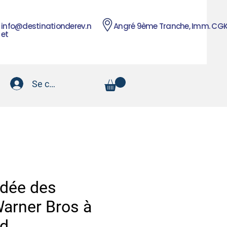
info@destinationderev.n
Angré 9ème Tranche, Imm. CG
et
Se connecter
idée des
Warner Bros à
od