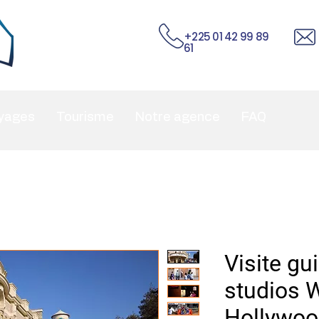
+225 01 42 99 89
61
yages
Tourisme
Notre agence
FAQ
Visite gu
studios 
Hollywo