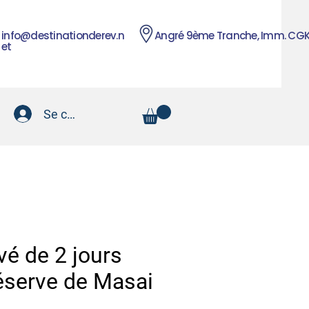
info@destinationderev.n
Angré 9ème Tranche, Imm. CG
et
Se connecter
ivé de 2 jours
réserve de Masai