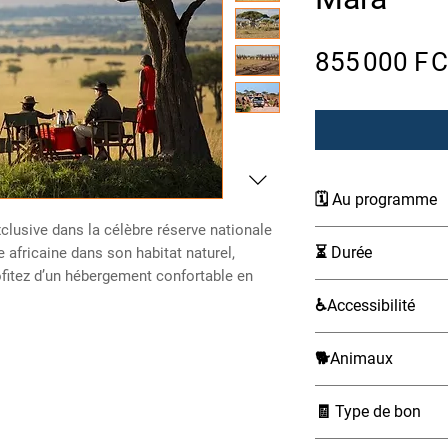
855 000 F 
🗓 Au programme
clusive dans la célèbre réserve nationale
Jour 1 – Nairobi 
⏳ Durée
 africaine dans son habitat naturel,
Prise en charge 
ofitez d’un hébergement confortable en
un point central
2 jours
♿Accessibilité
Arrêt à un belvé
Rift pour admire
Non accessible aux
Route vers votr
🐕Animaux
nationale du M
Non admis
Déjeuner au ca
🧾 Type de bon
Safari l’après-m