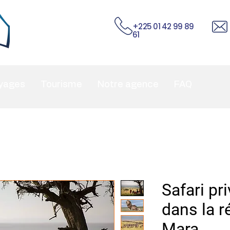
+225 01 42 99 89
61
yages
Tourisme
Notre agence
FAQ
Safari pr
dans la 
Mara