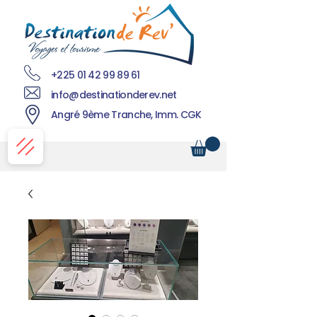
+225 01 42 99 89 61
info@destinationderev.net
Angré 9ème Tranche, Imm. CGK