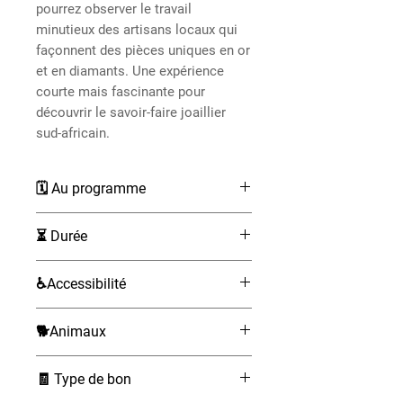
pourrez observer le travail
minutieux des artisans locaux qui
façonnent des pièces uniques en or
et en diamants. Une expérience
courte mais fascinante pour
découvrir le savoir-faire joaillier
sud-africain.
🗓 Au programme
Accueil au centre-ville du Cap,
⏳ Durée
rue Buitengracht.
Rafraîchissements offerts à
30 minutes
♿Accessibilité
votre arrivée.
Visite guidée de l’atelier de
Non accessible aux fauteuils
joaillerie et découverte du
🐕Animaux
roulants.
travail des artisans.
Non admis
Explications sur la fabrication
🧾 Type de bon
des bijoux, la taille des pierres