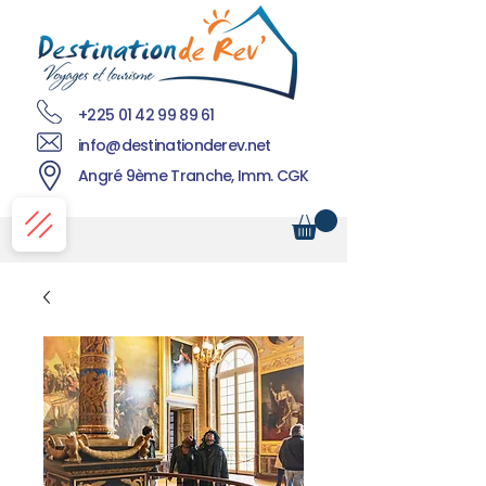
+225 01 42 99 89 61
info@destinationderev.net
Angré 9ème Tranche, Imm. CGK