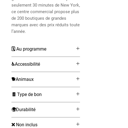
seulement 30 minutes de New York,
ce centre commercial propose plus
de 200 boutiques de grandes
marques avec des prix réduits toute
l’année.
🗓 Au programme
Inclus : transport en bus ou
♿Accessibilité
minibus, accompagnateur
anglophone, bouteille d’eau et
Non accessible aux fauteuils
🐕Animaux
sachet de chips
roulants
Rendez-vous à l’angle de
Non admis
Seventh Avenue et West 53rd
🧾 Type de bon
Street à New York
électronique, à présenter sur votre
Départ en minibus ou bus vers
🌍Durabilité
téléphone portable
The Mills at Jersey Gardens
Tous les services respectent le
(environ 30 minutes de trajet)
❌ Non inclus
code de développement durable.