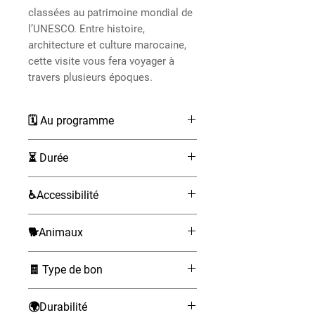
classées au patrimoine mondial de
l’UNESCO. Entre histoire,
architecture et culture marocaine,
cette visite vous fera voyager à
travers plusieurs époques.
🗓 Au programme
Prise en charge à votre hôtel,
⏳ Durée
hébergement ou à l’aéroport de
Casablanca.
Environ 11 heures
♿Accessibilité
Trajet d’environ 2 h 30 en
véhicule privé vers Meknès.
Accessible aux fauteuils roulants
Découverte du souk coloré de
🐕Animaux
(avec accompagnateur, à indiquer
Meknès, idéal pour observer
lors de la réservation).
Non admis
l’artisanat local et négocier
🧾 Type de bon
quelques souvenirs.
électronique (à présenter sur
Visite de Bab Mansour, l’une
🌍Durabilité
téléphone)