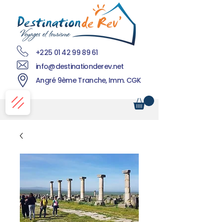
+225 01 42 99 89 61
info@destinationderev.net
Angré 9ème Tranche, Imm. CGK