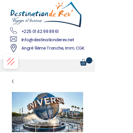
+225 01 42 99 89 61
info@destinationderev.net
Angré 9ème Tranche, Imm. CGK