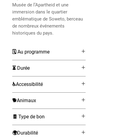
Musée de l’Apartheid et une
immersion dans le quartier
emblématique de Soweto, berceau
de nombreux événements
historiques du pays.
🗓 Au programme
Prise en charge à votre hôtel à
⏳ Durée
Johannesburg.
Départ vers le Musée de
4 à 5 heures
♿Accessibilité
l’Apartheid pour une visite
guidée retraçant l’histoire de la
Non accessible aux fauteuils
ségrégation raciale en Afrique
🐕Animaux
roulants.
du Sud.
Non admis
Continuation vers le quartier
🧾 Type de bon
historique de Soweto.
électronique (à présenter sur
Découverte de la célèbre
🌍Durabilité
téléphone)
Vilakazi Street, l’une des rues