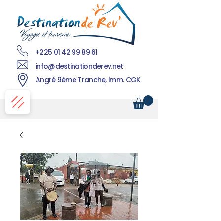
+225 01 42 99 89 61
info@destinationderev.net
Angré 9ème Tranche, Imm. CGK