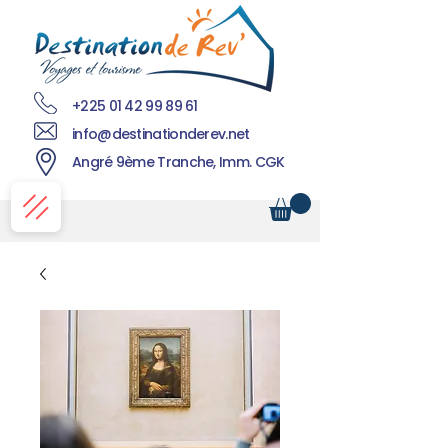
+225 01 42 99 89 61
info@destinationderev.net
Angré 9ème Tranche, Imm. CGK