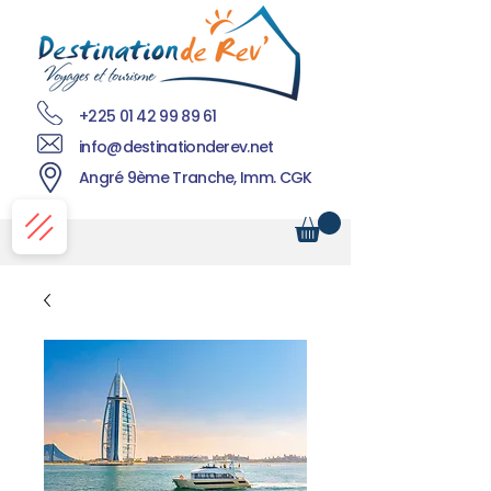
+225 01 42 99 89 61
info@destinationderev.net
Angré 9ème Tranche, Imm. CGK