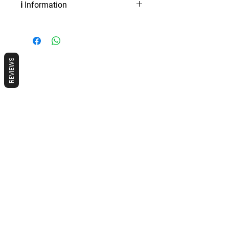
quotidien à 14h00.
ℹ️ Information
Réservation possible jusqu’à 1
heure avant selon disponibilité
REVIEWS