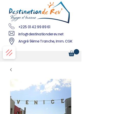
+225 01 42 99 89 61
info@destinationderev.net
Angré 9ème Tranche, Imm. CGK