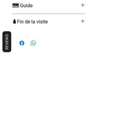
Français
🗺️ Guide
traditionnels, belles maisons et
jardins. Ces lieux ont servi de
Guide francophone passionné de
décor à plusieurs films et
🧳Fin de la visite
Los Angeles
séries célèbres.
Retour près du point de départ,
Découverte d’Abbot Kinney
REVIEWS
après environ 3 heures de balade.
Boulevard :
Exploration d’une artère
tendance avec restaurants
végétaliens, glaces bio et une
ambiance hippie, vintage et
cool.
Exploration des rues piétonnes
proches d’Abbot Kinney :
Observation de quelques-unes
des plus belles maisons et
cottages de Venice Beach.