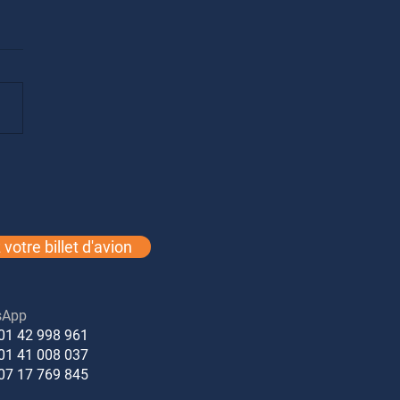
kage
votre billet d'avion
sApp
01 42 998 961
01 41 008 037
7 17 769 845​​