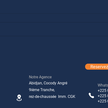
Pac
Transfert
Reservez 
Notre Agence
Abidjan, Cocody Angré
What
9ième Tranche,
+225 
+225 
rez-de-chaussée Imm. CGK
+225 0