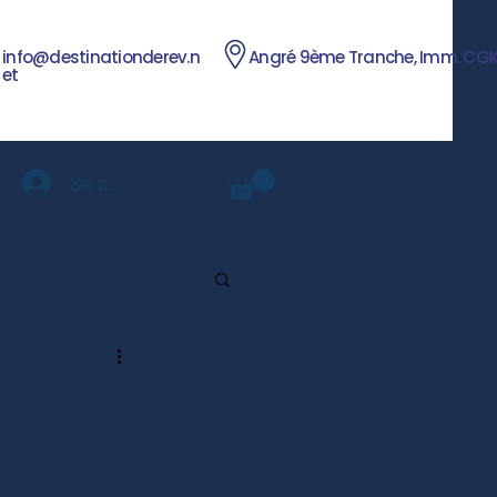
info@destinationderev.n
Angré 9ème Tranche, Imm. CG
et
Se connecter