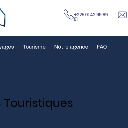
+225 01 42 99 89
61
yages
Tourisme
Notre agence
FAQ
s Touristiques