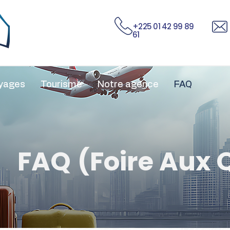
+225 01 42 99 89
61
yages
Tourisme
Notre agence
FAQ
FAQ
(Foire Aux 