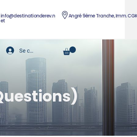
info@destinationderev.n
Angré 9ème Tranche, Imm. CG
et
Se connecter
Questions)