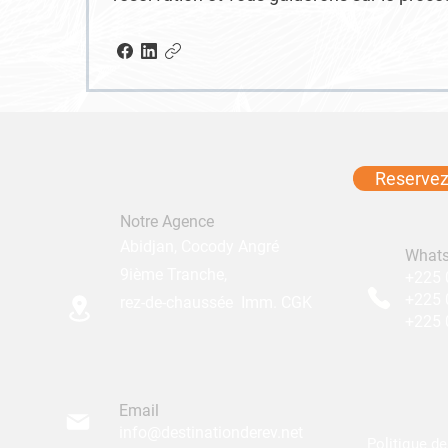
Reservez 
Notre Agence
Abidjan, Cocody Angré
What
9ième Tranche,
+225 
+225 
rez-de-chaussée Imm. CGK
+225 0
Email
info@destinationderev.net
Politique d