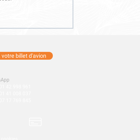
votre billet d'avion
sApp
01 42 998 961
01 41 008 037
7 17 769 845​​
e cookies