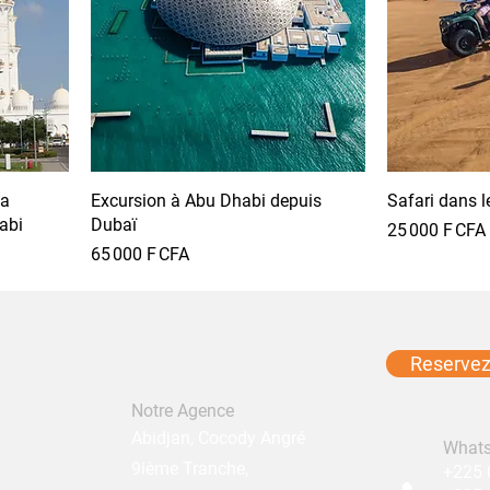
la
Excursion à Abu Dhabi depuis
Safari dans l
abi
Dubaï
Prix
25 000 F CFA
Prix
65 000 F CFA
Reservez 
Notre Agence
Abidjan, Cocody Angré
What
9ième Tranche,
+225 