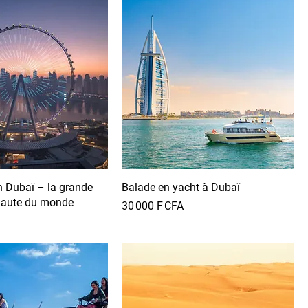
in Dubaï – la grande
Balade en yacht à Dubaï
 haute du monde
Prix
30 000 F CFA