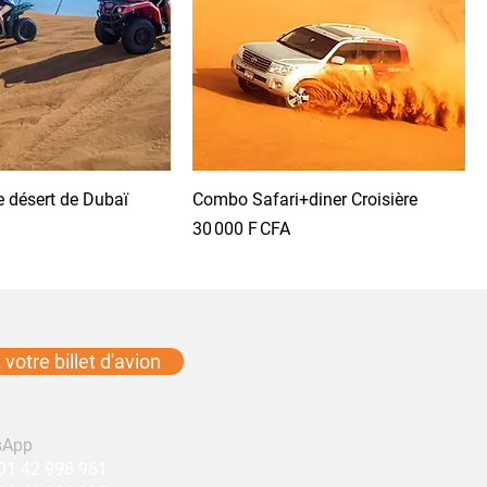
e désert de Dubaï
Combo Safari+diner Croisière
Prix
30 000 F CFA
votre billet d'avion
sApp
01 42 998 961