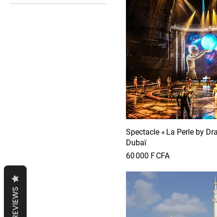
Spectacle « La Perle by Dr
Dubaï
Prix
60 000 F CFA
REVIEWS