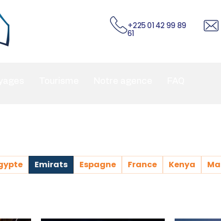
+225 01 42 99 89
61
yages
Tourisme
Notre agence
FAQ
gypte
Emirats
Espagne
France
Kenya
Ma