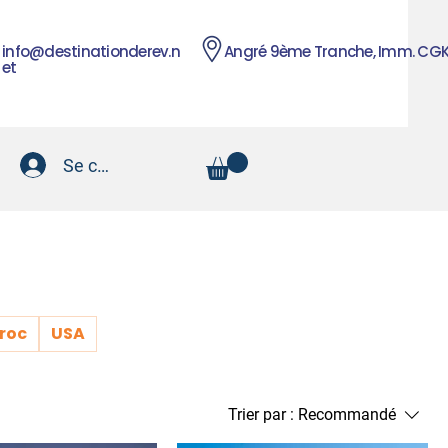
info@destinationderev.n
Angré 9ème Tranche, Imm. CG
et
Se connecter
roc
USA
Trier par :
Recommandé