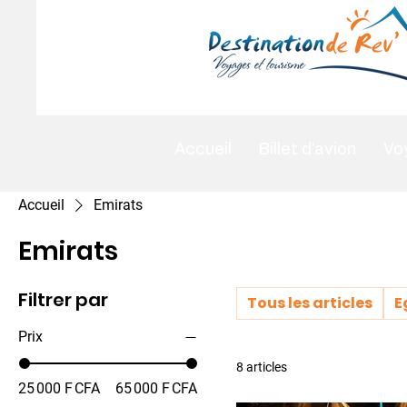
Accueil
Billet d'avion
Vo
Accueil
Emirats
Emirats
Filtrer par
Tous les articles
E
Prix
8 articles
25 000 F CFA
65 000 F CFA