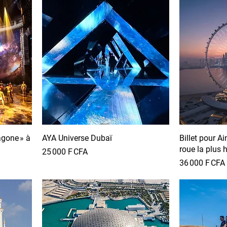
agone » à
AYA Universe Dubaï
Billet pour A
roue la plus
Prix
25 000 F CFA
Prix
36 000 F CFA