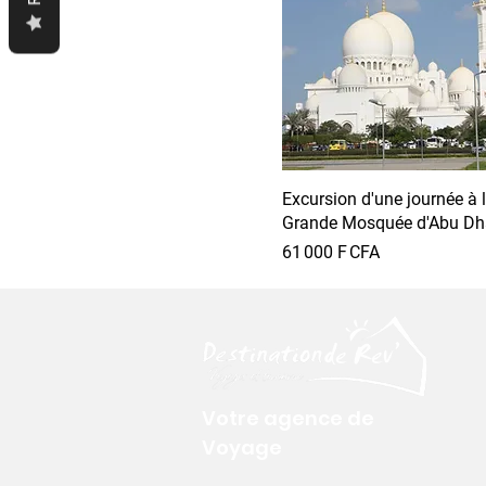
Excursion d'une journée à 
Grande Mosquée d'Abu Dh
Prix
61 000 F CFA
Votre agence de
Voyage